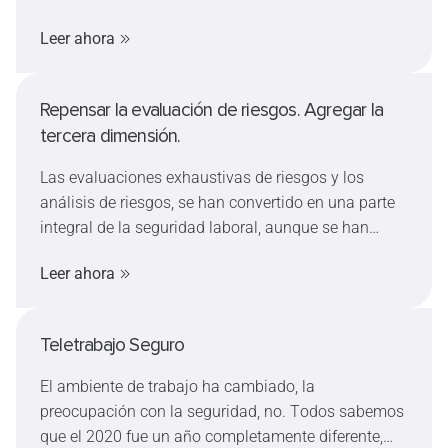
términos de riesgos y peligro. La autocomplacencia
Leer ahora
nunca debe subestimarse, pero en ningún caso se
puede claudicar ante ella: hace falta cultivar hábitos
y cometencias positivos, así como educar a su
Repensar la evaluación de riesgos. Agregar la
equipo sobre cómo el exceso de confianza puede
tercera dimensión.
socavar la adopción de decisiones acertadas.
Las evaluaciones exhaustivas de riesgos y los
análisis de riesgos, se han convertido en una parte
integral de la seguridad laboral, aunque se han
aplicado durante muchos años, estos apenas se
Leer ahora
han desarrollado y han seguido los mismos
patrones durante décadas. Descubra aquí por qué
los métodos a veces producen resultados
Teletrabajo Seguro
incompletos, y cómo puede cerrar estas brechas.
El ambiente de trabajo ha cambiado, la
preocupación con la seguridad, no. Todos sabemos
que el 2020 fue un año completamente diferente,