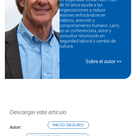
de 30 años ayuda a las
organizaciones a reducir
lesiones enfocándose en
hábitos, atención y
comportamiento humano. Larry
es un conferencista, autor y
consultor reconocido en
seguridad laboral y cambio de
cultura.
Sobre el autor >>
Descargar este artículo
INICIO SEGURO
Autor: