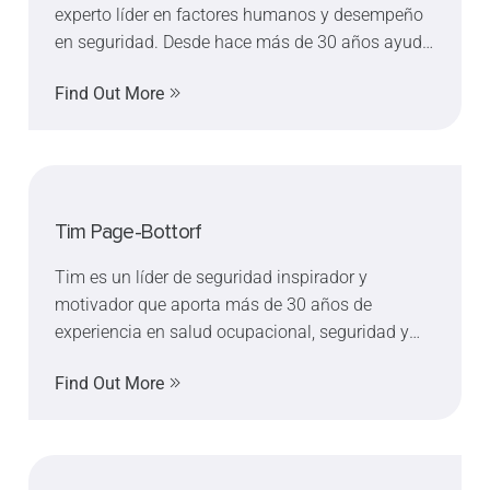
experto líder en factores humanos y desempeño
en seguridad. Desde hace más de 30 años ayuda
a las organizaciones a reducir lesiones
Find Out More
enfocándose en hábitos, atención y
comportamiento humano. Larry es un
conferencista, autor y consultor reconocido en
seguridad laboral y cambio de cultura.
Tim Page-Bottorf
Tim es un líder de seguridad inspirador y
motivador que aporta más de 30 años de
experiencia en salud ocupacional, seguridad y
medio ambiente a sus sesiones de conferencias.
Find Out More
Es director sénior de HSSE en Jones Lang Lasalle,
vicepresidente sénior de la junta directiva de
ASSP (2025-2026) y fue reconocido por el NSC
como uno de los 10 mejores oradores de 2016.