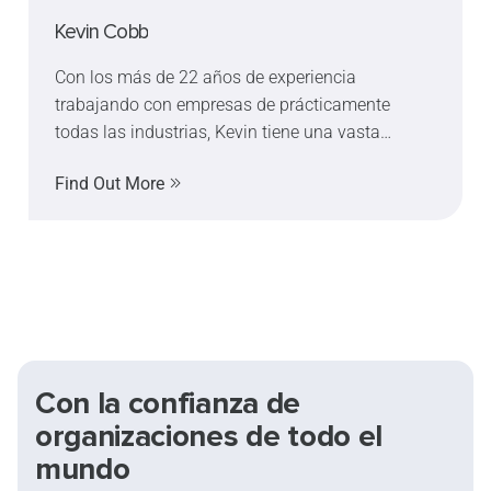
Kevin Cobb
Con los más de 22 años de experiencia
trabajando con empresas de prácticamente
todas las industrias, Kevin tiene una vasta
experiencia en la implementación de programas
Find Out More
de seguridad basada en el comportamiento y de
programas avanzados de concientización sobre
la seguridad. Ha entrenado y se ha presentado a
más de 250 mil gerentes, supervisores y
empleados – mejorando la seguridad de cientos
de organizaciones literalmente. Kevin es el autor
del libro “Quit Feeding the Monsters: Creating a
Positive Culture” y habla en docenas de
Con la confianza de
conferencias cada año en América del Norte.
organizaciones de todo el
mundo