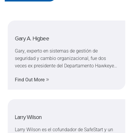
Gary A. Higbee
Gary, experto en sistemas de gestión de
seguridad y cambio organizacional, fue dos
veces ex presidente del Departamento Hawkeye
de la ASSE y ex profesional de seguridad regional
Find Out More
del año. En 2010, Gary recibió el Premio al
Servicio Distinguido a la Seguridad, el premio de
seguridad individual más importante del NSC.
Obtenga más información en safestart.com/gary
Larry Wilson
Larry Wilson es el cofundador de SafeStart y un