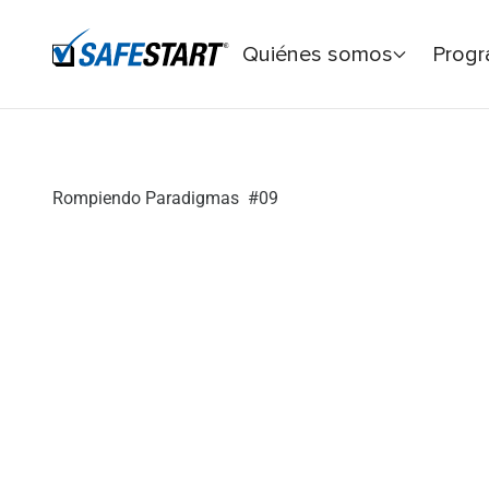
Quiénes somos
Prog
Inicio
Rompiendo Paradigmas
Decisiones Críticas – Pa
Rompiendo Paradigmas
#09