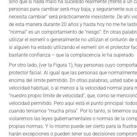
sino que si nada malo ha sucedido realmente (frente a un c
personas para cambiar será muy baja, y seguramente sus 
necesita cambiar” será prácticamente inexistente. De ahí vie
de esta manera durante 20 años y hasta hoy no me he lasti
“normal” es un comportamiento de “riesgo”. En otras palabra
utilizar el esmeril o generalmente no utilizan el cinturón de
si alguien ha estado utilizando el esmeril sin el protector
bastante confianza – que la complacencia le ha superado.
Por otro lado, (ver la Figura 1), hay personas cuyo compor
protector facial. Al igual que las personas que normalmente
encima del límite permitido. En otras palabras, usted sabe 
velocidad habitual, o al menos a la velocidad normal para
“nuestro propio límite de velocidad”, que, como se mencionó
velocidad permitido. Pero aquí está el punto principal: tod
cuando teníamos “mucha prisa”. Por lo tanto, si tenemos su
violaremos las leyes gubernamentales o normas de la comp
propias normas. Y lo mismo puede ser cierto para la frustr
harán excepciones o pueden tener sus decisiones comprometi