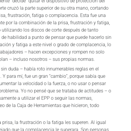
nte “decide” quitar el dispositivo de protección del
rte cruzó la parte superior de su otra mano, cortando
sa, frustración, fatiga o complacencia. Esta fue una
por la combinación de la prisa, frustración y fatiga,
tilizando los discos de corte después de tanto
el de habilidad a punto de pensar que puede hacerlo sin
ración y fatiga a este nivel o grado de complacencia, lo
rabajadores – hacen excepciones y rompen no solo
olan – incluso nosotros – sus propias normas.
– sin duda – había roto innumerables reglas en el
a. Y para mí, fue un gran “cambio”, porque sabía que
mentar la velocidad o la fuerza, o no usar o pensar
n problema. Yo no pensé que se trataba de actitudes – o
amente a utilizar el EPP o seguir las normas,
eo de la Caja de Herramientas que hicieron, todo
isa, la frustración o la fatiga les superen. Al igual
dejado que la complacencia le superara. Son personas