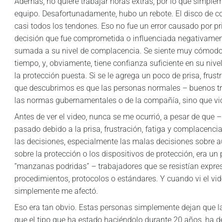
Además, no quiere trabajar horas extras, por lo que simpleme
equipo. Desafortunadamente, hubo un rebote. El disco de co
casi todos los tendones. Eso no fue un error causado por pri
decisión que fue comprometida o influenciada negativamente 
sumada a su nivel de complacencia. Se siente muy cómodo u
tiempo, y, obviamente, tiene confianza suficiente en su niv
la protección puesta. Si se le agrega un poco de prisa, frust
que descubrimos es que las personas normales – buenos t
las normas gubernamentales o de la compañía, sino que vi
Antes de ver el video, nunca se me ocurrió, a pesar de que 
pasado debido a la prisa, frustración, fatiga y complacenci
las decisiones, especialmente las malas decisiones sobre au
sobre la protección o los dispositivos de protección, era u
“manzanas podridas” – trabajadores que se resistían expres
procedimientos, protocolos o estándares. Y cuando vi el vid
simplemente me afectó.
Eso era tan obvio. Estas personas simplemente dejan que la pr
que el tipo que ha estado haciéndolo durante 20 años, ha 