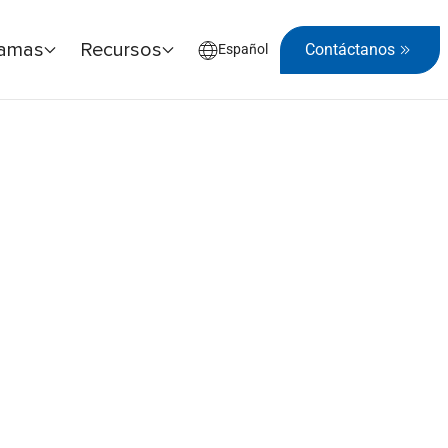
ramas
Recursos
Contáctanos
Español
rte 1: Riesgo Normal vs. Excepcional