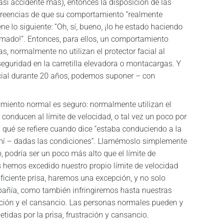
asi accidente más), entonces la disposición de las
creencias de que su comportamiento “realmente
ne lo siguiente: “Oh, sí, bueno, ¡lo he estado haciendo
mado!”. Entonces, para ellos, un comportamiento
s, normalmente no utilizan el protector facial al
 seguridad en la carretilla elevadora o montacargas. Y
 facial durante 20 años, podemos suponer – con
tamiento normal es seguro: normalmente utilizan el
 conducen al límite de velocidad, o tal vez un poco por
a qué se refiere cuando dice “estaba conduciendo a la
 mí – dadas las condiciones”. Llamémoslo simplemente
, podría ser un poco más alto que el límite de
os hemos excedido nuestro propio límite de velocidad
ficiente prisa, haremos una excepción, y no solo
añía, como también infringiremos hasta nuestras
ación y el cansancio. Las personas normales pueden y
das por la prisa, frustración y cansancio.