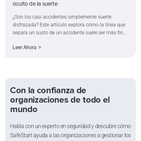
oculto de la suerte
comparte medidas prácticas para reducir los
riesgos en el entorno laboral.
¿Son los casi accidentes simplemente suerte
disfrazada? Este artículo explora cómo la línea que
separa un susto de un accidente suele ser más fina
de lo que pensamos, determinada por el momento,
Leer Ahora
los factores humanos y una dosis de suerte.
Con la confianza de
organizaciones de todo el
mundo
Habla con un experto en seguridad y descubre cómo
SafeStart ayuda a las organizaciones a gestionar los