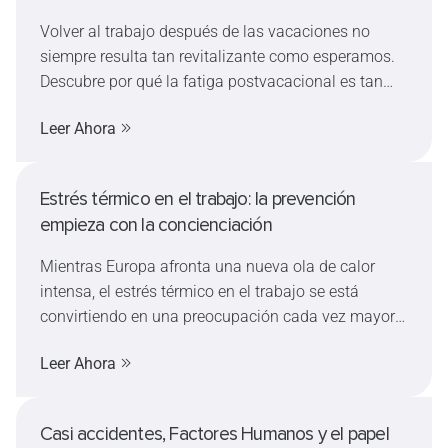
importantes de lo que parecen
Volver al trabajo después de las vacaciones no
siempre resulta tan revitalizante como esperamos.
Descubre por qué la fatiga postvacacional es tan
habitual, cómo puede afectar a la seguridad en el
Leer Ahora
trabajo y qué medidas prácticas pueden facilitar
una reincorporación más segura y llevadera.
Estrés térmico en el trabajo: la prevención
empieza con la concienciación
Mientras Europa afronta una nueva ola de calor
intensa, el estrés térmico en el trabajo se está
convirtiendo en una preocupación cada vez mayor
tanto para las empresas como para los
Leer Ahora
trabajadores. Este artículo explica los síntomas y la
evolución de los trastornos relacionados con el
calor, analiza cómo las altas temperaturas pueden
Casi accidentes, Factores Humanos y el papel
afectar a la toma de decisiones y a la seguridad, y