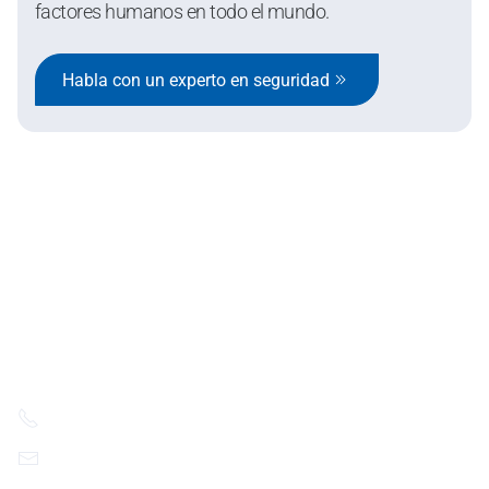
factores humanos en todo el mundo.
Habla con un experto en seguridad
SafeStart Europe Limited
6 Cedar Crescent Cedar Park,
Newport Rd Westport,
County Mayo Ireland
+41 78 674 36 00
contact@ssi.safestart.com