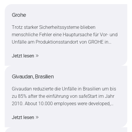
Grohe
Trotz starker Sicherheitssysteme blieben
menschliche Fehler eine Hauptursache für Vor- und
Unfälle am Produktionsstandort von GROHE in
Hemer. Nach der Implementierung von SafeStart
Jetzt lesen
und der damit eingehenden Verbesserung sicherer
Verhaltensweisen rund um die vier Zustände
erreichte, das Werk innerhalb von drei Jahren die
Givaudan, Brasilien
niedrigste Unfallzahl seiner Geschichte.
Givaudan reduzierte die Unfälle in Brasilien um bis
zu 85% after the einführung von safeStart im Jahr
2010. About 10.000 employees were developed,
which the security culture and the well-being were
Jetzt lesen
nachhaltig.