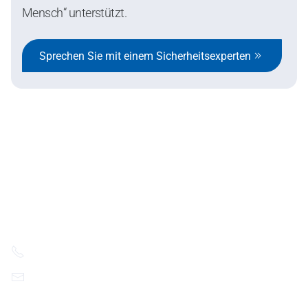
Mensch“ unterstützt.
Sprechen Sie mit einem Sicherheitsexperten
SafeStart Europe Limited
6 Cedar Crescent Newport Road,
Westport F28YT32, Ireland.
+49 175 420 6497
contact@ssi.safestart.com