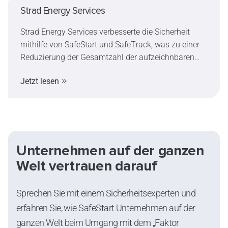
Strad Energy Services
Strad Energy Services verbesserte die Sicherheit
mithilfe von SafeStart und SafeTrack, was zu einer
Reduzierung der Gesamtzahl der aufzeichnbaren
Zwischenfälle (TRIF) um 50% führte und zu einem
Jetzt lesen
bevorzugten Anbieter wurde. Zum Erfolg des
Programms gehörten die Unterstützung des Top-
Managements, umfassende Schulungen und die
Integration in den täglichen Betrieb, wodurch sowohl
die Sicherheitskultur als auch der Geschäftsvorteil
verbessert wurden.
Unternehmen auf der ganzen
Welt vertrauen darauf
Sprechen Sie mit einem Sicherheitsexperten und
erfahren Sie, wie SafeStart Unternehmen auf der
ganzen Welt beim Umgang mit dem „Faktor