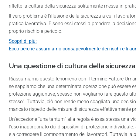
riflette la cultura della sicurezza solitamente messa in prati
Il vero problema è l’illusione della sicurezza a cui i lavorat
pratica lavorativa. E sono essi stessi a prendere la decision
proprio rischio e pericolo.
Scopri di più:
Ecco perché assumiamo consapevolmente dei rischi e li a
Una questione di cultura della sicurezza
Riassumiamo questo fenomeno con il termine Fattore Uman
se sappiamo che una determinata operazione può essere es
protezione aggiuntive, spesso non vogliamo fare questo ult
stesso”. Tuttavia, ciò non rende meno sbagliata una decision
mancato rispetto delle misure di sicurezza effettivamente pr
Un’eccezione “una tantum” alla regola è essa stessa una vi
l’uso inappropriato dei dispositivi di protezione individuale. S
e a correggere il comportamento dei lavoratori. Tuttavia, a qu