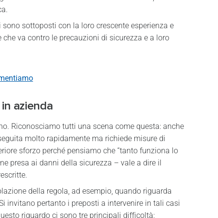
ca.
ori sono sottoposti con la loro crescente esperienza e
e che va contro le precauzioni di sicurezza e a loro
umentiamo
 in azienda
o. Riconosciamo tutti una scena come questa: anche
eguita molto rapidamente ma richiede misure di
eriore sforzo perché pensiamo che “tanto funziona lo
e presa ai danni della sicurezza – vale a dire il
escritte.
olazione della regola, ad esempio, quando riguarda
i invitano pertanto i preposti a intervenire in tali casi
esto riguardo ci sono tre principali difficoltà: