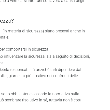
o a verificarsi infortuni sul lavoro a causa degli
rezza?
i (in materia di sicurezza) siano presenti anche in
onale:
per comportarsi in sicurezza.
nfluenzare la sicurezza, sia a seguito di decisioni,
le.
a debita responsabilità anziché farli dipendere dal
tteggiamento più positivo nei confronti delle
e sono obbligatorie secondo la normativa sulla
uò sembrare risolutivo in sé, tuttavia non è così