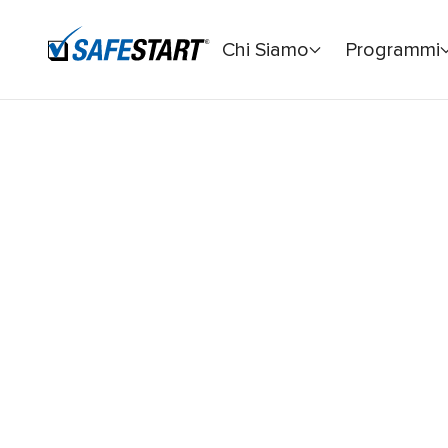
Chi Siamo
Programmi
Home
Blog
A proprio rischio e pericolo? Ecco perché la