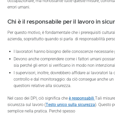
occupazionale, ma nonostante tutte queste misure, continuan
errori umani.
Chi è il responsabile per il lavoro in sicu
Per questo motivo, è fondamentale che i prerequisiti cultural
azienda, soprattutto quando si parla di responsabilità pers
I lavoratori hanno bisogno delle conoscenze necessarie 
Devono anche comprendere come i fattori umani possano i
sia perché gli errori si verificano in modo non intenziona
I supervisori, inoltre, dovrebbero affidare ai lavoratori l
controllo e dal monitoraggio: da ciò consegue anche un a
questioni relative alla sicurezza.
Nel caso dei DPI, ciò significa che
è responsabili
Tali misur
sicurezza sul lavoro (
Testo unico sulla sicurezza
). Questo p
semplice nella pratica. Perché spesso