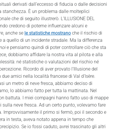
tuali derivati dall’eccesso di fiducia o dalle decisioni
lla stanchezza. È un problema dalle molteplici
nale che di seguito illustrerò. L’ILLUSIONE DEL
do credono di poterne influenzare alcuni e
are, anche se
le statistiche mostrano
che il rischio di
e a quello di un incidente stradale. Ma la differenza
noi
e pensiamo quindi di poter controllare ciò che sta
 dobbiamo affidare la nostra vita al pilota e alla
ssità: né statistiche o valutazioni del rischio né
percezione. Ricordo di aver provato l’Illusione del
due amici nella località francese di Val d’Isère.
i un metro di neve fresca, abbiamo deciso di
avamo, lo abbiamo fatto per tutta la mattinata. Nel
 non battuta. I miei compagni hanno fatto uso di mappe
i sulla neve fresca. Ad un certo punto, volevamo fare
la. Improvvisamente il primo si fermò, poi il secondo e
era in testa, aveva notato appena in tempo che
ecipizio. Se io fossi caduto, avrei trascinato gli altri