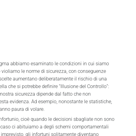
igma abbiamo esaminato le condizioni in cui siamo
te violiamo le norme di sicurezza, con conseguenze
e scelte aumentano deliberatamente il rischio di una
lla che si potrebbe definire “Illusione del Controllo”:
la nostra sicurezza dipende dal fatto che non
sta evidenza. Ad esempio, nonostante le statistiche,
anno paura di volare.
 infortunio, cioè quando le decisioni sbagliate non sono
l caso ci abituiamo a degli schemi comportamentali
mprevisto, gli infortuni solitamente diventano