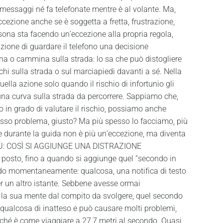
 messaggi né fa telefonate mentre è al volante. Ma,
cezione anche se è soggetta a fretta, frustrazione,
sona sta facendo un’eccezione alla propria regola,
zione di guardare il telefono una decisione
na o cammina sulla strada: lo sa che può distogliere
chi sulla strada o sul marciapiedi davanti a sé. Nella
ella azione solo quando il rischio di infortunio gli
na curva sulla strada da percorrere. Sappiamo che,
in grado di valutare il rischio, possiamo anche
osso problema, giusto? Ma più spesso lo facciamo, più
re durante la guida non è più un’eccezione, ma diventa
PIÙ: COSÌ SI AGGIUNGE UNA DISTRAZIONE
osto, fino a quando si aggiunge quel “secondo in
rdo momentaneamente: qualcosa, una notifica di testo
er un altro istante. Sebbene avesse ormai
la sua mente dal compito da svolgere, quel secondo
qualcosa di inatteso e può causare molti problemi,
rché è come viaggiare a 27,7 metri al secondo. Quasi