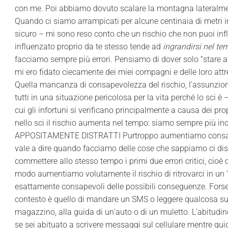
con me. Poi abbiamo dovuto scalare la montagna lateralment
Quando ci siamo arrampicati per alcune centinaia di metri in
sicuro – mi sono reso conto che un rischio che non puoi infl
influenzato proprio da te stesso tende ad
ingrandirsi nel te
facciamo sempre più errori. Pensiamo di dover solo “stare a
mi ero fidato ciecamente dei miei compagni e delle loro attr
Quella mancanza di consapevolezza del rischio, l’assunzione 
tutti in una situazione pericolosa per la vita perché lo sci è
cui gli infortuni si verificano principalmente a causa dei prop
nello sci il rischio aumenta nel tempo: siamo sempre più inc
APPOSITAMENTE DISTRATTI Purtroppo aumentiamo consapevo
vale a dire quando facciamo delle cose che sappiamo ci dis
commettere allo stesso tempo i primi due errori critici, cioè 
modo aumentiamo volutamente il rischio di ritrovarci in u
esattamente consapevoli delle possibili conseguenze. Forse
contesto è quello di mandare un SMS o leggere qualcosa sul c
magazzino, alla guida di un’auto o di un muletto. L’abitudin
se sei abituato a scrivere messaggi sul cellulare mentre gui