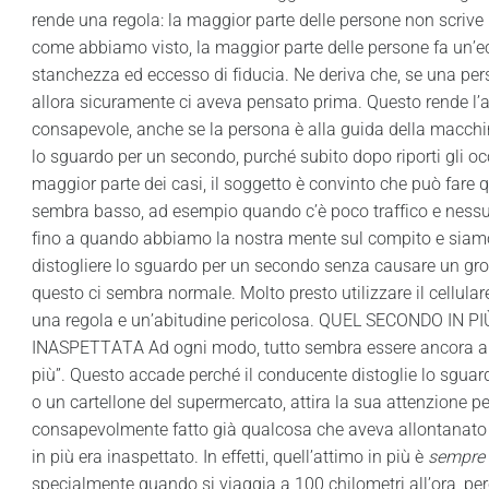
rende una regola: la maggior parte delle persone non scrive
come abbiamo visto, la maggior parte delle persone fa un’ec
stanchezza ed eccesso di fiducia. Ne deriva che, se una per
allora sicuramente ci aveva pensato prima. Questo rende l’a
consapevole, anche se la persona è alla guida della macchi
lo sguardo per un secondo, purché subito dopo riporti gli oc
maggior parte dei casi, il soggetto è convinto che può fare qu
sembra basso, ad esempio quando c’è poco traffico e nessu
fino a quando abbiamo la nostra mente sul compito e siamo 
distogliere lo sguardo per un secondo senza causare un gr
questo ci sembra normale. Molto presto utilizzare il cellula
una regola e un’abitudine pericolosa. QUEL SECONDO IN 
INASPETTATA Ad ogni modo, tutto sembra essere ancora a p
più”. Questo accade perché il conducente distoglie lo sgua
o un cartellone del supermercato, attira la sua attenzione p
consapevolmente fatto già qualcosa che aveva allontanato 
in più era inaspettato. In effetti, quell’attimo in più è
sempre
specialmente quando si viaggia a 100 chilometri all’ora, pe