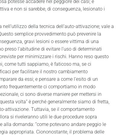
osa potesse accadere nel peggiore dei casi; è
tiva e non si sarebbe, di conseguenza, lesionato i
nell’utilizzo della tecnica dell’auto-attivazione; vale a
. Questo semplice provvedimento può prevenire la
onseguenza, gravi lesioni o essere vittima di una
 preso l’abitudine di evitare l’uso di determinati
 previste per minimizzare i rischi. Hanno reso questo
, come tutti sappiamo, è faticoso ma, se ci
icaci per facilitare il nostro cambiamento
mparare da essi; e pensare a come l’esito di un
quanto frequentemente ci comportiamo in modo
ezionale, ci sono diverse maniere per mettersi in
questa volta” è perché generalmente siamo di fretta,
uto-attivazione. Tuttavia, se il comportamento
lora si riveleranno utili le due procedure sopra
ndere alla domanda: “come potevano andare peggio le
ategia appropriata. Ciononostante, il problema delle