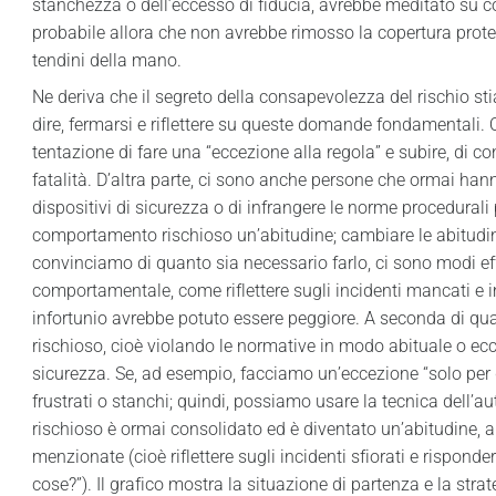
stanchezza o dell’eccesso di fiducia, avrebbe meditato su c
probabile allora che non avrebbe rimosso la copertura protet
tendini della mano.
Ne deriva che il segreto della consapevolezza del rischio stia 
dire, fermarsi e riflettere su queste domande fondamentali
tentazione di fare una “eccezione alla regola” e subire, di c
fatalità. D’altra parte, ci sono anche persone che ormai hanno
dispositivi di sicurezza o di infrangere le norme procedurali
comportamento rischioso un’abitudine; cambiare le abitudini
convinciamo di quanto sia necessario farlo, ci sono modi eff
comportamentale, come riflettere sugli incidenti mancati e i
infortunio avrebbe potuto essere peggiore. A seconda di 
rischioso, cioè violando le normative in modo abituale o ecc
sicurezza. Se, ad esempio, facciamo un’eccezione “solo per 
frustrati o stanchi; quindi, possiamo usare la tecnica dell’a
rischioso è ormai consolidato ed è diventato un’abitudine, al
menzionate (cioè riflettere sugli incidenti sfiorati e rispo
cose?”). Il grafico mostra la situazione di partenza e la str