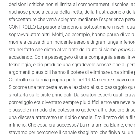
decisioni critiche non si limita ai comportamenti rischiosi abi
rischiose prese a causa della fretta, della frustrazione o de
sfaccettature che verrà spiegato mediante l’esperienza perso
CONTROLLO Le persone tendono a sottostimare i rischi quan
sopravvalutare altri. Molti, ad esempio, hanno paura di vol
morire a causa di un incidente aereo è di gran lunga inferior
sta nel fatto che dietro al volante dell’auto ci siamo
proprio 
accadendo. Come passeggero di una compagnia aerea, invece,
tecnologia, e ciò produce una sgradevole sensazione di perple
argomenti plausibili hanno il potere di eliminare una simile 
Controllo sulla mia propria pelle nel 1994 mentre sciavo con 
Siccome una tempesta aveva lasciato al suo passaggio quas
sfruttarla sulle piste principali. Da sciatori esperti quali er
pomeriggio era diventato sempre più difficile trovare neve
e bussole in modo che potessimo goderci altre due ore di sc
una discesa attraverso un ripido canale. Ero il terzo della fi
infine io. Che cosa era successo? La mia amica Elaine, che 
stavamo per percorrere il canale sbagliato, che finiva su un pr