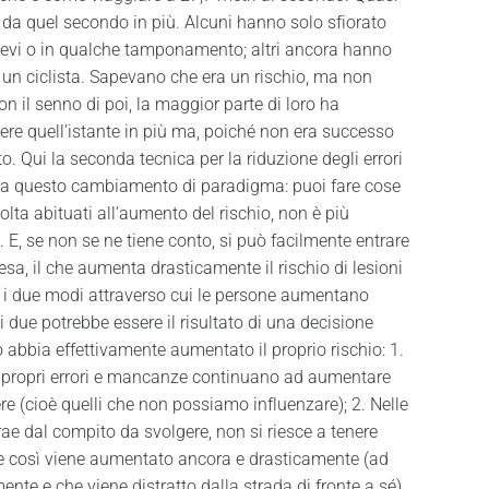
 da quel secondo in più. Alcuni hanno solo sfiorato
ni lievi o in qualche tamponamento; altri ancora hanno
 un ciclista. Sapevano che era un rischio, ma non
n il senno di poi, la maggior parte di loro ha
vere quell’istante in più ma, poiché non era successo
Qui la seconda tecnica per la riduzione degli errori
 basa questo cambiamento di paradigma: puoi fare cose
lta abituati all’aumento del rischio, non è più
 E, se non se ne tiene conto, si può facilmente entrare
presa, il che aumenta drasticamente il rischio di lesioni
o i due modi attraverso cui le persone aumentano
 due potrebbe essere il risultato di una decisione
abbia effettivamente aumentato il proprio rischio: 1.
o propri errori e mancanze continuano ad aumentare
ere (cioè quelli che non possiamo influenzare); 2. Nelle
rae dal compito da svolgere, non si riesce a tenere
che così viene aumentato ancora e drasticamente (ad
te e che viene distratto dalla strada di fronte a sé).