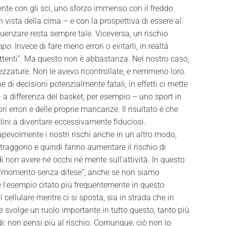
e con gli sci, uno sforzo immenso con il freddo.
 vista della cima – e con la prospettiva di essere al
uenzare resta sempre tale. Viceversa, un rischio
mpo
. Invece di fare meno errori o evitarli, in realtà
ttenti”. Ma questo non è abbastanza. Nel nostro caso,
ezzature. Non le avevo ricontrollate, e nemmeno loro.
di decisioni potenzialmente fatali, in effetti ci mette
 – a differenza del basket, per esempio – uno sport in
ri errori e delle proprie mancanze. Il risultato è che
lini a diventare eccessivamente fiduciosi.
lmente i nostri rischi anche in un altro modo,
traggono e quindi fanno aumentare il rischio di
di non avere né occhi né mente sull’attività. In questo
n “momento senza difese”, anche se non siamo
 l’esempio citato più frequentemente in questo
ellulare mentre ci si sposta, sia in strada che in
e svolge un ruolo importante in tutto questo, tanto più
di: non pensi più al rischio. Comunque, ciò non lo