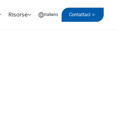
Risorse
Contattaci
Italiano
arte 2: Rischio deliberato ed errore