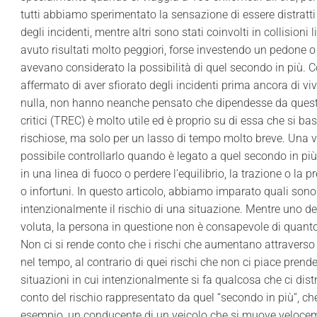
tutti abbiamo sperimentato la sensazione di essere distratti
degli incidenti, mentre altri sono stati coinvolti in collisio
avuto risultati molto peggiori, forse investendo un pedone o
avevano considerato la possibilità di quel secondo in più. Co
affermato di aver sfiorato degli incidenti prima ancora di vi
nulla, non hanno neanche pensato che dipendesse da questo. 
critici (TREC) è molto utile ed è proprio su di essa che si
rischiose, ma solo per un lasso di tempo molto breve. Una vo
possibile controllarlo quando è legato a quel secondo in più.
in una linea di fuoco o perdere l’equilibrio, la trazione o la 
o infortuni. In questo articolo, abbiamo imparato quali son
intenzionalmente il rischio di una situazione. Mentre uno dei
voluta, la persona in questione non è consapevole di quanto 
Non ci si rende conto che i rischi che aumentano attravers
nel tempo, al contrario di quei rischi che non ci piace prend
situazioni in cui intenzionalmente si fa qualcosa che ci dist
conto del rischio rappresentato da quel “secondo in più”, 
esempio, un conducente di un veicolo che si muove velocemen