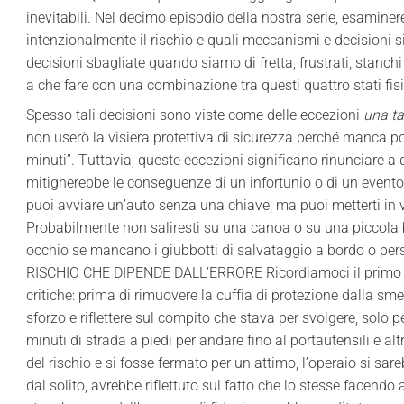
inevitabili. Nel decimo episodio della nostra serie, esami
intenzionalmente il rischio e quali meccanismi e decisioni s
decisioni sbagliate quando siamo di fretta, frustrati, stan
a che fare con una combinazione tra questi quattro stati fisi
Spesso tali decisioni sono viste come delle eccezioni
una t
non userò la visiera protettiva di sicurezza perché manca po
minuti”. Tuttavia, queste eccezioni significano rinunciare 
mitigherebbe le conseguenze di un infortunio o di un evento 
puoi avviare un’auto senza una chiave, ma puoi metterti in vi
Probabilmente non saliresti su una canoa o su una piccola 
occhio se mancano i giubbotti di salvataggio a bordo o pers
RISCHIO CHE DIPENDE DALL’ERRORE Ricordiamoci il primo es
critiche: prima di rimuovere la cuffia di protezione dalla sme
sforzo e riflettere sul compito che stava per svolgere, solo p
minuti di strada a piedi per andare fino al portautensili e al
del rischio e si fosse fermato per un attimo, l’operaio si sa
dal solito, avrebbe riflettuto sul fatto che lo stesse facendo a