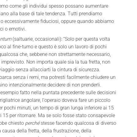
neremo come gli individui spesso possano aumentare
iano alla base di tale tendenza. Tutti prendiamo
chi o eccessivamente fiduciosi, oppure quando abbiamo
ci o emotivi.
antum
(saltuarie, occasionali): “Solo per questa volta
co al fine-turno e questo è solo un lavoro di pochi
a qualcosa che, sebbene non strettamente necessario,
imprevisto. Non importa quale sia la tua fretta, non
aggio senza allacciarti la cintura di sicurezza.
barca senza i remi, ma potresti facilmente chiudere un
ino intenzionalmente decidere di non prenderli.
empio fatto nella puntata precedente sulle decisioni
rigliatrice angolare, l’operaio doveva fare un piccolo
er pochi minuti, un tempo di gran lunga inferiore ai 15
tri 15 per ritornare. Ma se solo fosse stato consapevole
rebbe chiesto
perché
stesse facendo qualcosa di diverso
 causa della fretta, della frustrazione, della