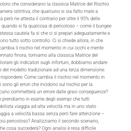
 coloro che considerano la classica Matrice del Rischio
niera istintiva, che qualcuno si sia fatto male a
però ne attesta il contrario per oltre il 95% delle
 quando si fa qualcosa di pericoloso – come il bungee
stessa cautela fa sì che ci si prepari adeguatamente e
ono tutto sotto controllo. Ci si chiede allora, in che
cambia il rischio nel momento in cui occhi e mente
nnato finora, torniamo alla classica Matrice del
iorare gli indicatori sugli infortuni, dobbiamo andare
one del modello tradizionale ad una terza dimensione:
i rispondere: Come cambia il rischio nel momento in
ono gli errori che incidono sul rischio per la
lcuno commetterà un errore dalle gravi conseguenze?
e prendiamo in esame degli esempi che tutti
ilista viaggia ad alta velocità ma in uno stato
ggia a velocità bassa senza però fare attenzione –
più pericoloso? Analizziamo il secondo scenario,
e cosa succederà? Ogni analisi è resa difficile