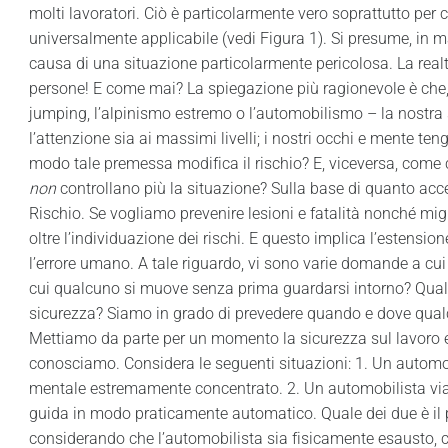
molti lavoratori. Ciò è particolarmente vero soprattutto per
universalmente applicabile (vedi Figura 1). Si presume, in ma
causa di una situazione particolarmente pericolosa. La realtà 
persone! E come mai? La spiegazione più ragionevole è che,
jumping, l’alpinismo estremo o l’automobilismo – la nostra 
l’attenzione sia ai massimi livelli; i nostri occhi e mente teng
modo tale premessa modifica il rischio? E, viceversa, come 
non
controllano più la situazione? Sulla base di quanto acce
Rischio. Se vogliamo prevenire lesioni e fatalità nonché migl
oltre l’individuazione dei rischi. E questo implica l’estensi
l’errore umano. A tale riguardo, vi sono varie domande a cu
cui qualcuno si muove senza prima guardarsi intorno? Quali s
sicurezza? Siamo in grado di prevedere quando e dove qua
Mettiamo da parte per un momento la sicurezza sul lavoro 
conosciamo. Considera le seguenti situazioni: 1. Un automob
mentale estremamente concentrato. 2. Un automobilista via
guida in modo praticamente automatico. Quale dei due è il 
considerando che l’automobilista sia fisicamente esausto, ch