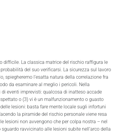
difficile. La classica matrice del rischio raffigura le
probabilità del suo verificarsi. La sicurezza sul lavoro
lo, spiegheremo l’esatta natura della correlazione fra
 modo da esaminare al meglio i pericoli. Nella
i di eventi imprevisti: qualcosa di inatteso accade
naspettato o (3) vi è un malfunzionamento o guasto
elle lesioni: basta fare mente locale sugli infortuni
 facendo la piramide del rischio personale viene resa
si le lesioni non avvengono che per colpa nostra – nel
guardo ravvicinato alle lesioni subite nell’arco della