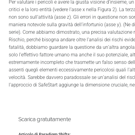
Per valutare i pericoli e avere la giusta visione d’insieme, un
critici e la loro entità (vedere l’asse x nella Figura 2). La t
non sono sull’attività (asse z). Gli errori in questione non 
maniera notevole sulla gravità dell’infortunio (asse y). (Ne 
serie). Come abbiamo dimostrato, una precisa valutazione ri
Rischio, perché bisogna andare oltre l’analisi dei rischi evident
fatalità, dobbiamo guardare la questione da un’altra angola
solo l’effettivo fattore umano ma anche il suo potenziale, a
estremamente incompleto che trasmette un falso senso della 
assenti quegli elementi eccessivamente pericolosi quali l’al
velocità. Sarebbe davvero paradossale se un’analisi del ris
l’approccio di SafeStart aggiunge la dimensione cruciale, ne
Scarica gratuitamente
Articolo di Paradigm Shifts: