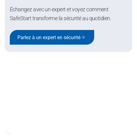
Échangez avec un expert et voyez comment
SafeStart transforme la sécurité au quotidien.
Parlez à un expert en sécurité
SafeStart Europe Limitée
6 Cedar Crescent, Cedar Park,
Newport Rd, Westport,
Comté de Mayo, Irlande
+33 7 82 41 77 67