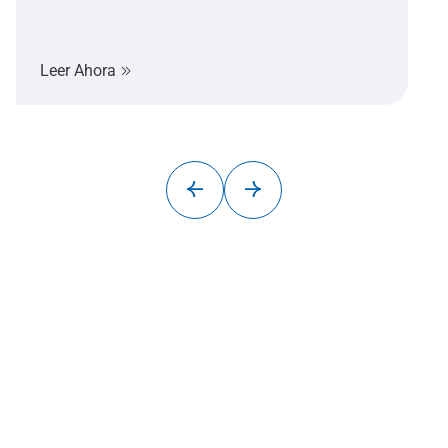
Leer Ahora
SafeStart Europe Limited
6 Cedar Crescent Cedar Park,
Newport Rd Westport,
County Mayo Ireland