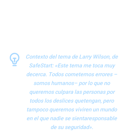
¿Cómo pueden encontrar las empresas un equilibrio justo
entre admitir que las personas cometen errores y la
necesidad de que sean responsables de la seguridad en el
lugar de trabajo? El autor de SafeStart, Larry Wilson,
planteó esta pregunta fundamental de cultura de la
seguridad al panel de expertos de SafeConnection.
Contexto del tema de Larry Wilson, de
SafeStart: «Este tema me toca muy
decerca. Todos cometemos errores –
somos humanos– por lo que no
queremos culpara las personas por
todos los deslices quetengan, pero
tampoco queremos viviren un mundo
en el que nadie se sientaresponsable
de su seguridad».