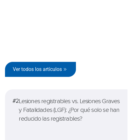
Oriente, India y Asia.
² Todas las opiniones aquí expresadas son exclusivamente de los ponentes.
No reflejan necesariamente las opiniones ni los puntos de vista de SafeStart y
las empresas participantes
Ver todos los artículos
#2
Lesiones registrables vs. Lesiones Graves
y Fatalidades (LGF): ¿Por qué solo se han
reducido las registrables?