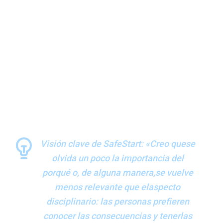
sistémicas, lo que significa que los líderes pueden marcar
la diferencia. «Tomar una decisión racional, consistente,
basada en los hechos... aporta coherencia a la
organización», señaló Alex Carnevale (presidente, Dynacast
International).
«No es siempre un error [del trabajador]», afirma Dr.
Praveena Dorathi (jefe de medioambiente, salud y
seguridad, dinámicas de trabajo, Asia occidental, JLL).
«Suele ser un error de los sistemas».
Visión clave de SafeStart: «Creo quese
olvida un poco la importancia del
porqué o, de alguna manera,se vuelve
menos relevante que elaspecto
disciplinario: las personas prefieren
conocer las consecuencias y tenerlas