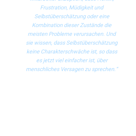
Frustration, Müdigkeit und
Selbstüberschätzung oder eine
Kombination dieser Zustände die
meisten Probleme verursachen. Und
sie wissen, dass Selbstüberschätzung
keine Charakterschwäche ist, so dass
es jetzt viel einfacher ist, über
menschliches Versagen zu sprechen.“
Welche greifbaren Veränderungen können über die
Änderung der Grundwerte und die Schaffung von
Glaubwürdigkeit für die Führung hinaus vorgenommen
werden, um die Herzen und Köpfe der Menschen zu
gewinnen? Ein Ansatz besteht darin, zu prüfen, ob Ihr