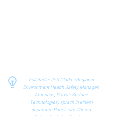
fest, dass sich die Gelegenheit bot, eine Prise Humor
einzubauen, was ebenfalls sehr gut funktionierte.
Auch die Familien können eine wichtige Rolle spielen.
„Wenn Sie jemanden fragen: ‚Ist Ihnen die Sicherheit Ihrer
Familie oder Ihre eigene wichtiger?‘, dann sagt jeder: ‚Die
Sicherheit meiner Familie.‘“, sagt Larry. Wenn man also
Herzen und Köpfe gewinnen will, ist das wahrscheinlich der
beste und einfachste Weg.“ Die folgende Fallstudie ist ein
anschauliches Beispiel für die Anwendung dieses Prinzips.
Fallstudie: Jeff Clarke (Regional
Environment Health Safety Manager,
Americas, Praxair Surface
Technologies) sprach in einem
separaten Panel zum Thema