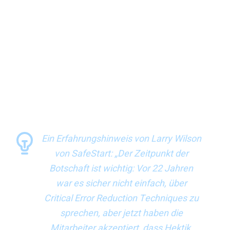
Gemeinschaft haben wir uns auf eine Reise begeben,
um herauszufinden, was Sicherheit wirklich bedeutet“,
fährt er fort. „Begonnen haben wir mit den Vorschriften,
um uns dann mit der Technik zu beschäftigen. Jetzt
haben wir einen neuen Weg beschritten: die
menschlichen Faktoren. Wenn wir vor 20 Jahren über
aktuelle Konzepte gesprochen hätten, hätte das
vielleicht keine Auswirkungen gehabt, weil wir noch
nicht so weit waren.“
Ein Erfahrungshinweis von Larry Wilson
von SafeStart: „Der Zeitpunkt der
Botschaft ist wichtig: Vor 22 Jahren
war es sicher nicht einfach, über
Critical Error Reduction Techniques zu
sprechen, aber jetzt haben die
Mitarbeiter akzeptiert, dass Hektik,