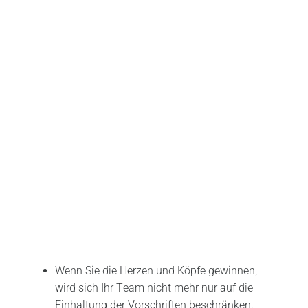
hingehört, indem man die Emotionen der Mitarbeiter
anspricht und sich für eine kontinuierliche Verbesserung
der Sicherheitsprozesse und des Managements einsetzt,
haben die Mitarbeiter das Gefühl, dass man sich um sie
kümmert und dass ihre Sicherheit das Wichtigste ist.
„Wenn man das einmal hat“, so Hector, „gibt es keine
Grenzen mehr.“
Wenn Sie die Herzen und Köpfe gewinnen,
wird sich Ihr Team nicht mehr nur auf die
Einhaltung der Vorschriften beschränken.