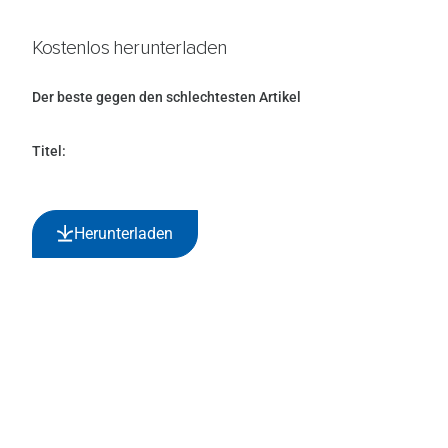
Kostenlos herunterladen
Der beste gegen den schlechtesten Artikel
Titel:
Herunterladen
¹ Basierend auf SafeConnection-Panels in Nordamerika, Europa, dem Nahen
Osten, Indien und Asien.² Alle hier geäußerten Meinungen sind ausschließlich
die der Diskussionsteilnehmer. Sie spiegeln nicht unbedingt die Meinungen
oder Ansichten von SafeStart und den Unternehmen der
Diskussionsteilnehmer wider.