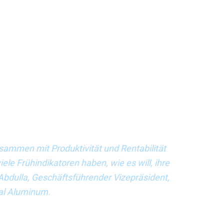
dulla: „Wenn Sicherheit und Wohlbefinden nicht
en, dann kann das Unternehmen so viele
 minimal sein“. Er erklärt, dass das erste
zwischen dem „Chef“ und den Verantwortlichen für
r achte, sei die Schließungsrate. „Es geht nicht um die
die man findet, sondern darum, wie schnell die
alil (EHS-Direktor, Bahrain Petroleum Company) fügt
s oder Frühindikators von der Organisation abhänge.
 dieser Indikatoren sowohl die Prozesssicherheit als
sammen mit Produktivität und Rentabilität
le Frühindikatoren haben, wie es will, ihre
dulla, Geschäftsführender Vizepräsident,
al Aluminum.