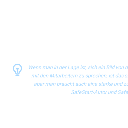
ein Bild von der Situation macht und mit den Mitarbeitern s
zuverlässige Kommunikation.“ Eine weitere Möglichkeit, die 
Protagonisten bei der Unfallvermeidung zu machen, war di
Walk By“ (Lauf’ nicht daran vorbei). „Wenn Sie eine unsich
machen Sie ein Foto oder ein Video und es wird sofort gemeld
Abteilung HSSE). Sie erläuterte weiter, dass das Unternehm
Anzahl der eingehenden Einträge überprüft. Wenn es eine s
Wiederholung gibt, dann werden bestimmte Schritte in den 
Wenn man in der Lage ist, sich ein Bild von
mit den Mitarbeitern zu sprechen, ist das s
aber man braucht auch eine starke und z
SafeStart-Autor und Saf
Die Formel zur Unfallvermeidung ist natürlich nicht für alle