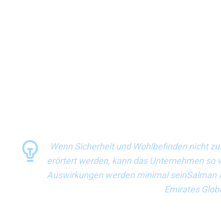
handelt sich um ein strukturelles Problem“, sagt Salman Ab
zusammen mit Produktivität und Rentabilität erörtert werd
Frühindikatoren haben, wie es will, ihre Auswirkungen werden
verräterische Zeichen, auf das er achte, die Machtdistanz 
Sicherheit und Gesundheitsschutz sei. Das nächste, worauf e
Audits oder die Anzahl der Nichtkonformitäten oder Lücken, 
Organisation diese in sinnvoller Weise schließt.“ Ahmed Kh
hinzu, dass die Wirksamkeit eines jeden Leistungsindikator
Es sei entscheidend, dass eine Organisation bei der Auswahl
auch die persönliche Sicherheit berücksichtige.
Wenn Sicherheit und Wohlbefinden nicht zu
erörtert werden, kann das Unternehmen so vie
Auswirkungen werden minimal seinSalman Ab
Emirates Glob