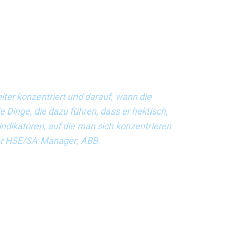
ass es von der Organisation oder der Branche abhänge,
eise Beinaheunfälle in der Öl- und Gasindustrie ein
fall als Spätindikator gilt. „Viele Vorfälle, die wir
ann zu einem Spätindikator“, sagte er, „aber die
den Angestellten und Direktoren sprechen, versäumen
 den tatsächlichen Vorfällen zu sprechen.“
iter konzentriert und darauf, wann die
ie Dinge, die dazu führen, dass er hektisch,
hindikatoren, auf die man sich konzentrieren
er HSE/SA-Manager, ABB.
 Aluminum) stimmt dem zu: „Das Schlüsselwort ist
hten, können wir nicht feststellen, ob die Entwicklung
en, wie sich Frühindikatoren auf Spätindikatoren