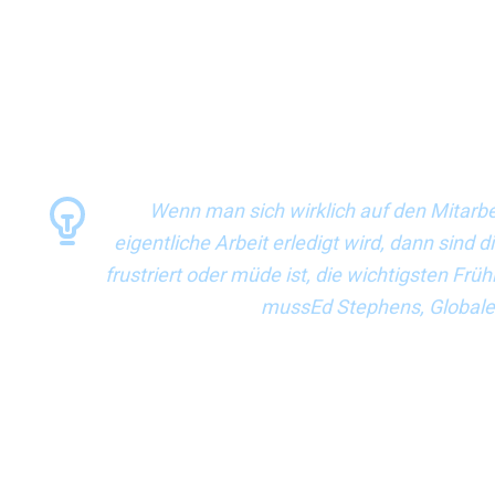
Board Directors Institute GCC im Nahen Osten) erwähnte, d
was ein Frühindikator sei und was nicht. So sind beispielsw
beliebter Frühindikator, während in der Luftfahrt ein Beinaheun
sehen, werden als Sicherheitsvorfälle definiert und werden d
eigentliche Ursache ist etwas anderes. Wenn wir mit leiten
wir es, über die Kausalität zwischen den Grundursachen und
Wenn man sich wirklich auf den Mitarbe
eigentliche Arbeit erledigt wird, dann sind d
frustriert oder müde ist, die wichtigsten Frü
mussEd Stephens, Global
Salman Abdulla (Executive Vice President, Emirates Global
Ursachenforschung. Wenn wir nur die Frühindikatoren betrac
in die richtige oder falsche Richtung geht. Wir müssen wiss