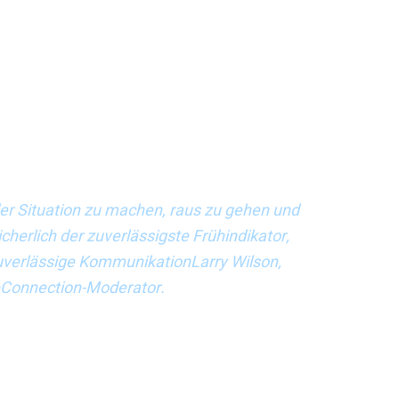
pricht, aber man braucht auch eine starke und
JLL India gefunden hat, um alle Mitarbeiter zu echten
e Entwicklung einer eigenen Anwendung namens „Don’t
ere Handlung oder eine unsichere Bedingung sehen,
et“, sagte Dr. Praveena Dorathi (Leiterin der
en ein internes Überprüfungssystem verwendet, das die
ignifikante prozentuale Abweichung oder eine
Prozessen überprüft oder geändert.
 der Situation zu machen, raus zu gehen und
icherlich der zuverlässigste Frühindikator,
uverlässige KommunikationLarry Wilson,
eConnection-Moderator.
 gleich. Dr. Waddah Ghanem (Senior Director, Fellow