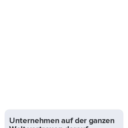
#10
Kritische Entscheidungen (2): Wie wir unser
Risiko und unsere Fehleranfälligkeit
bewusst erhöhen
#12
Die wahren Ursachen von Hektik und eine
neue Perspektive auf
Mitarbeiterengagement
Unternehmen auf der ganzen