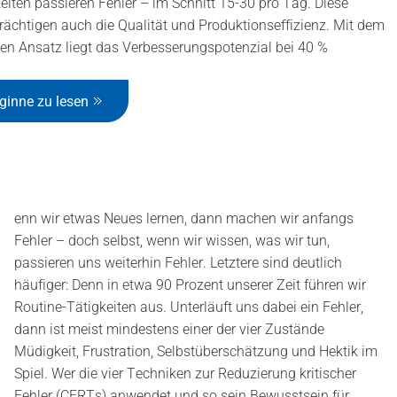
eiten passieren Fehler – im Schnitt 15-30 pro Tag. Diese
rächtigen auch die Qualität und Produktionseffizienz. Mit dem
gen Ansatz liegt das Verbesserungspotenzial bei 40 %
ginne zu lesen
enn wir etwas Neues lernen, dann machen wir anfangs
Fehler – doch selbst, wenn wir wissen, was wir tun,
passieren uns weiterhin Fehler. Letztere sind deutlich
häufiger: Denn in etwa 90 Prozent unserer Zeit führen wir
Routine-Tätigkeiten aus. Unterläuft uns dabei ein Fehler,
dann ist meist mindestens einer der vier Zustände
Müdigkeit, Frustration, Selbstüberschätzung und Hektik im
Spiel. Wer die vier Techniken zur Reduzierung kritischer
Fehler (CERTs) anwendet und so sein Bewusstsein für