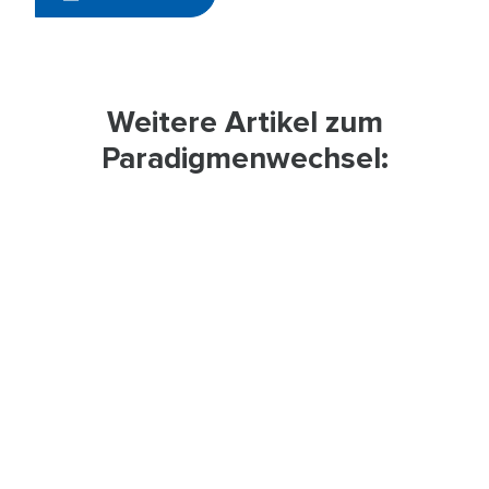
Weitere Artikel zum
Paradigmenwechsel:
#01
Gefahr oder menschliches Versagen?
#02
Die 3 Hauptquellen unerwarteter
Ereignisse