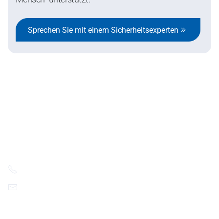
Sprechen Sie mit einem Sicherheitsexperten
SafeStart Europe Limited
6 Cedar Crescent Newport Road,
Westport F28YT32, Ireland.
+49 175 420 6497
contact@ssi.safestart.com
YouTube
LinkedIn