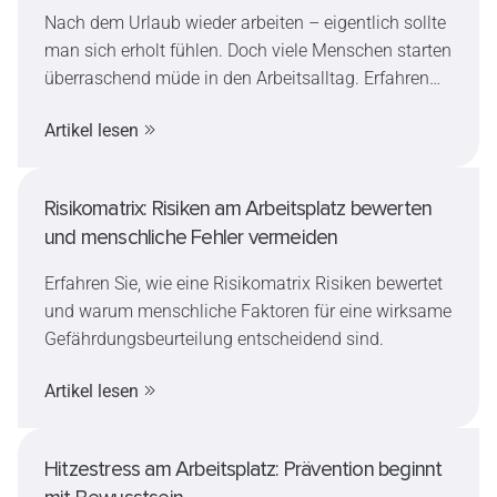
Nach dem Urlaub wieder arbeiten – eigentlich sollte
man sich erholt fühlen. Doch viele Menschen starten
überraschend müde in den Arbeitsalltag. Erfahren
Sie, warum Müdigkeit nach dem Urlaub so häufig
Artikel lesen
ist, welche Auswirkungen sie auf die
Arbeitssicherheit haben kann und wie sich der
Wiedereinstieg sicher und stressfrei gestalten lässt.
Risikomatrix: Risiken am Arbeitsplatz bewerten
und menschliche Fehler vermeiden
Erfahren Sie, wie eine Risikomatrix Risiken bewertet
und warum menschliche Faktoren für eine wirksame
Gefährdungsbeurteilung entscheidend sind.
Artikel lesen
Hitzestress am Arbeitsplatz: Prävention beginnt