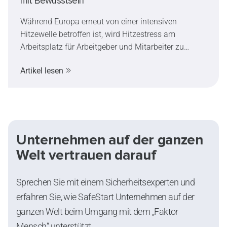
mit Bewusstsein
Während Europa erneut von einer intensiven
Hitzewelle betroffen ist, wird Hitzestress am
Arbeitsplatz für Arbeitgeber und Mitarbeiter zu
einem immer wichtigeren Thema. Dieser Artikel
Artikel lesen
erklärt die Symptome und Auswirkungen von
Hitzestress, zeigt auf, wie extreme Hitze die
Entscheidungsfähigkeit und Sicherheit beeinflussen
kann, und stellt praktische Maßnahmen zur
Risikominimierung vor.
Unternehmen auf der ganzen
Welt vertrauen darauf
Sprechen Sie mit einem Sicherheitsexperten und
erfahren Sie, wie SafeStart Unternehmen auf der
ganzen Welt beim Umgang mit dem „Faktor
Mensch“ unterstützt.