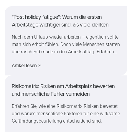
"Post holiday fatigue": Warum die ersten
Arbeitstage wichtiger sind, als viele denken
Nach dem Urlaub wieder arbeiten – eigentlich sollte
man sich erholt fühlen. Doch viele Menschen starten
überraschend müde in den Arbeitsalltag. Erfahren
Sie, warum Müdigkeit nach dem Urlaub so häufig
Artikel lesen
ist, welche Auswirkungen sie auf die
Arbeitssicherheit haben kann und wie sich der
Wiedereinstieg sicher und stressfrei gestalten lässt.
Risikomatrix: Risiken am Arbeitsplatz bewerten
und menschliche Fehler vermeiden
Erfahren Sie, wie eine Risikomatrix Risiken bewertet
und warum menschliche Faktoren für eine wirksame
Gefährdungsbeurteilung entscheidend sind.