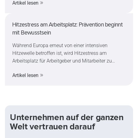
Artikel lesen
Hitzestress am Arbeitsplatz: Prävention beginnt
mit Bewusstsein
Während Europa erneut von einer intensiven
Hitzewelle betroffen ist, wird Hitzestress am
Arbeitsplatz für Arbeitgeber und Mitarbeiter zu
einem immer wichtigeren Thema. Dieser Artikel
Artikel lesen
erklärt die Symptome und Auswirkungen von
Hitzestress, zeigt auf, wie extreme Hitze die
Entscheidungsfähigkeit und Sicherheit beeinflussen
kann, und stellt praktische Maßnahmen zur
Risikominimierung vor.
Unternehmen auf der ganzen
Welt vertrauen darauf