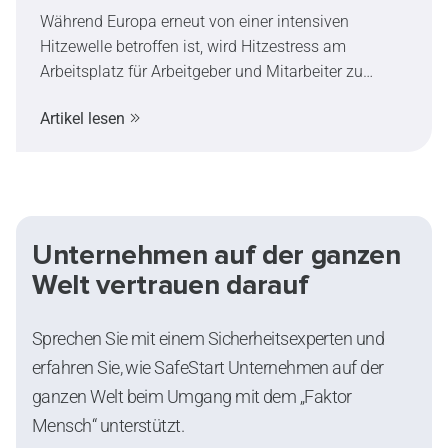
Während Europa erneut von einer intensiven
Hitzewelle betroffen ist, wird Hitzestress am
Arbeitsplatz für Arbeitgeber und Mitarbeiter zu
einem immer wichtigeren Thema. Dieser Artikel
Artikel lesen
erklärt die Symptome und Auswirkungen von
Hitzestress, zeigt auf, wie extreme Hitze die
Entscheidungsfähigkeit und Sicherheit beeinflussen
kann, und stellt praktische Maßnahmen zur
Risikominimierung vor.
Unternehmen auf der ganzen
Welt vertrauen darauf
Sprechen Sie mit einem Sicherheitsexperten und
erfahren Sie, wie SafeStart Unternehmen auf der
ganzen Welt beim Umgang mit dem „Faktor
Mensch“ unterstützt.