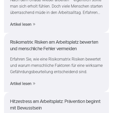
man sich erholt fühlen. Doch viele Menschen starten
überraschend müde in den Arbeitsalltag. Erfahren
Sie, warum Müdigkeit nach dem Urlaub so häufig
Artikel lesen
ist, welche Auswirkungen sie auf die
Arbeitssicherheit haben kann und wie sich der
Wiedereinstieg sicher und stressfrei gestalten lässt.
Risikomatrix: Risiken am Arbeitsplatz bewerten
und menschliche Fehler vermeiden
Erfahren Sie, wie eine Risikomatrix Risiken bewertet
und warum menschliche Faktoren für eine wirksame
Gefährdungsbeurteilung entscheidend sind.
Artikel lesen
Hitzestress am Arbeitsplatz: Prävention beginnt
mit Bewusstsein