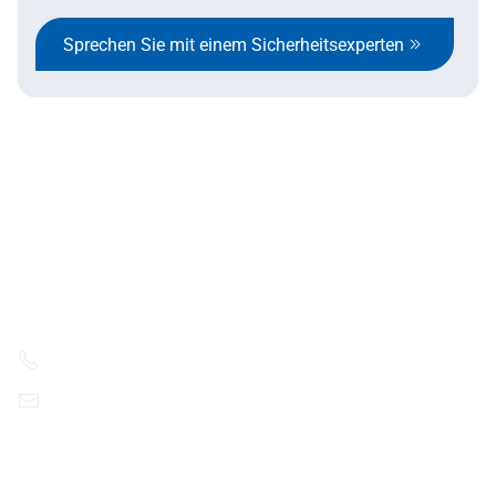
Sprechen Sie mit einem Sicherheitsexperten
SafeStart Europe Limited
6 Cedar Crescent Newport Road,
Westport F28YT32, Ireland.
+49 175 420 6497
contact@ssi.safestart.com
YouTube
LinkedIn
Unternehmen