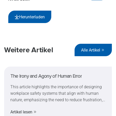
Herunterladen
Weitere Artikel
Alle Artikel
The Irony and Agony of Human Error
This article highlights the importance of designing
workplace safety systems that align with human
nature, emphasizing the need to reduce frustration,
fatigue, and complacency for better efficiency and
Artikel lesen
safety.