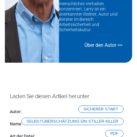
menschliches Verhalten
konzentriert. Larry ist ein
anerkannter Redner, Autor und
Berater im Bereich
Arbeitssicherheit und
Sicherheitskultur.
Über den Autor >>
Laden Sie diesen Artikel herunter
SICHERER START
Autor:
SELBSTÜBERSCHÄTZUNG EIN STILLER KILLER
Name
PDF
Art der Datei: