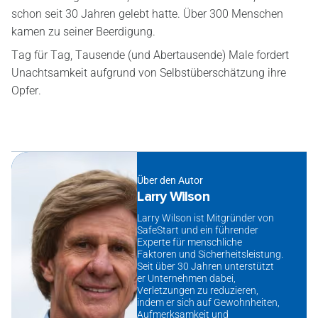
schon seit 30 Jahren gelebt hatte. Über 300 Menschen
kamen zu seiner Beerdigung.
Tag für Tag, Tausende (und Abertausende) Male fordert
Unachtsamkeit aufgrund von Selbstüberschätzung ihre
Opfer.
Über den Autor
Larry Wilson
Larry Wilson ist Mitgründer von
SafeStart und ein führender
Experte für menschliche
Faktoren und Sicherheitsleistung.
Seit über 30 Jahren unterstützt
er Unternehmen dabei,
Verletzungen zu reduzieren,
indem er sich auf Gewohnheiten,
Aufmerksamkeit und