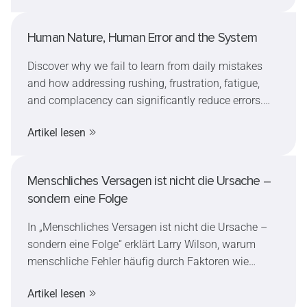
Human Nature, Human Error and the System
Discover why we fail to learn from daily mistakes
and how addressing rushing, frustration, fatigue,
and complacency can significantly reduce errors.
Learn practical solutions to improve safety and
Artikel lesen
productivity.
Menschliches Versagen ist nicht die Ursache –
sondern eine Folge
In „Menschliches Versagen ist nicht die Ursache –
sondern eine Folge“ erklärt Larry Wilson, warum
menschliche Fehler häufig durch Faktoren wie
Hektik, Müdigkeit und Selbstüberschätzung
Artikel lesen
entstehen – und nicht ausschließlich durch