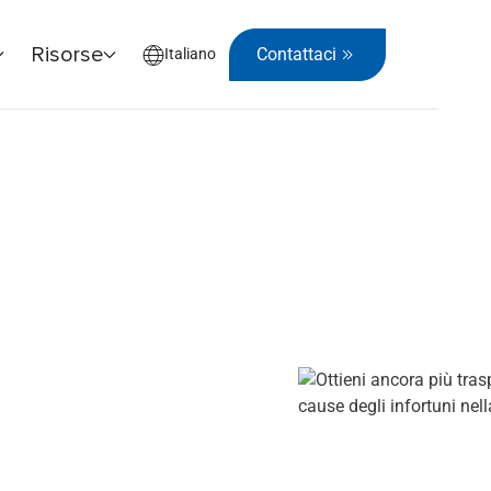
Risorse
Contattaci
Italiano
tuni sul lavoro! Scopri quali sono le cause degli infortuni nella t