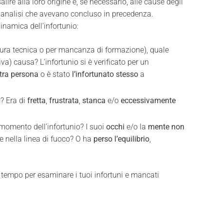
lire alla loro origine e, se necessario, alle cause degli
 analisi che avevano concluso in precedenza.
inamica dell’infortunio:
natura tecnica o per mancanza di formazione), quale
iva) causa? L’infortunio si è verificato per un
ltra persona
o è stato
l’infortunato stesso
a
a? Era di
fretta
,
frustrata
,
stanca
e/o
eccessivamente
momento dell’infortunio? I suoi
occhi
e/o la
mente
non
 nella linea di fuoco? O ha
perso l’equilibrio
,
o tempo per esaminare i tuoi infortuni e mancati