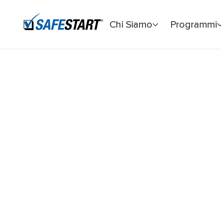
Chi Siamo
Programmi
Home
Blog
Ottieni ancora più trasparenza nei tuoi infor