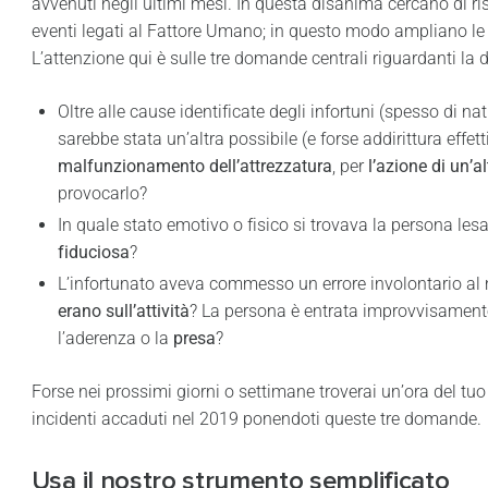
avvenuti negli ultimi mesi. In questa disanima cercano di risa
eventi legati al Fattore Umano; in questo modo ampliano le
L’attenzione qui è sulle tre domande centrali riguardanti la d
Oltre alle cause identificate degli infortuni (spesso di 
sarebbe stata un’altra possibile (e forse addirittura effett
malfunzionamento dell’attrezzatura
, per
l’azione di un’a
provocarlo?
In quale stato emotivo o fisico si trovava la persona les
fiduciosa
?
L’infortunato aveva commesso un errore involontario al 
erano sull’attività
? La persona è entrata improvvisamente
l’aderenza o la
presa
?
Forse nei prossimi giorni o settimane troverai un’ora del tu
incidenti accaduti nel 2019 ponendoti queste tre domande.
Usa il nostro strumento semplificato