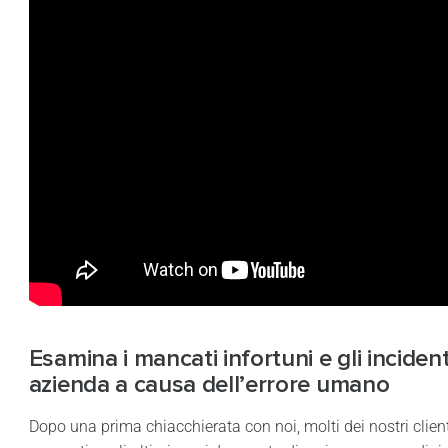
Esamina i mancati infortuni e gli incident
azienda a causa dell’errore umano
Dopo una prima chiacchierata con noi, molti dei nostri clienti