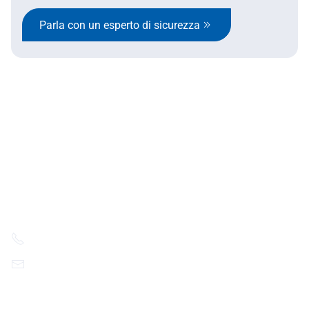
Parla con un esperto di sicurezza
SafeStart Europe Limited
6 Cedar Crescent Cedar Park,
Newport Rd Westport,
County Mayo Ireland
+41 78 674 36 00
contact@ssi.safestart.com
Youtube
Linkedin