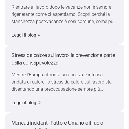
quanto si pensi
Rientrare al lavoro dopo le vacanze non è sempre
rigenerante come ci aspettiamo. Scopri perché la
stanchezza post-vacanze è così comune, come può
influire sulla sicurezza sul lavoro e quali strategie
Leggi il blog
pratiche possono rendere il rientro più semplice e
sicuro.
Stress da calore sul lavoro: la prevenzione parte
dalla consapevolezza
Mentre l'Europa affronta una nuova e intensa
ondata di calore, lo stress da calore sul lavoro sta
diventando una preoccupazione sempre più
importante per aziende e lavoratori. Questo articolo
Leggi il blog
spiega i sintomi e l'evoluzione dei disturbi legati al
caldo, analizza come le temperature estreme
possano influenzare la capacità decisionale e la
Mancati incidenti, Fattore Umano e il ruolo
sicurezza e propone alcune misure pratiche per