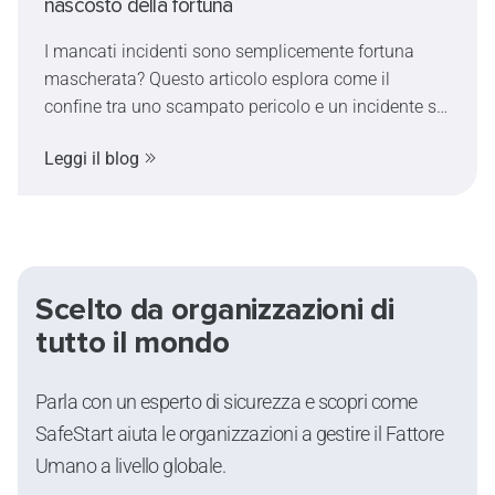
nascosto della fortuna
ridurre i rischi sul luogo di lavoro.
I mancati incidenti sono semplicemente fortuna
mascherata? Questo articolo esplora come il
confine tra uno scampato pericolo e un incidente sia
spesso più sottile di quanto immaginiamo,
Leggi il blog
influenzato dal tempismo, dal Fattore Umano e da
una certa dose di fortuna.
Scelto da organizzazioni di
tutto il mondo
Parla con un esperto di sicurezza e scopri come
SafeStart aiuta le organizzazioni a gestire il Fattore
Umano a livello globale.