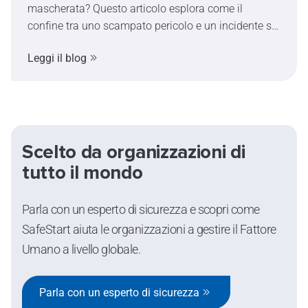
mascherata? Questo articolo esplora come il
confine tra uno scampato pericolo e un incidente sia
spesso più sottile di quanto immaginiamo,
Leggi il blog
influenzato dal tempismo, dal Fattore Umano e da
una certa dose di fortuna.
Scelto da organizzazioni di
tutto il mondo
Parla con un esperto di sicurezza e scopri come
SafeStart aiuta le organizzazioni a gestire il Fattore
Umano a livello globale.
Parla con un esperto di sicurezza