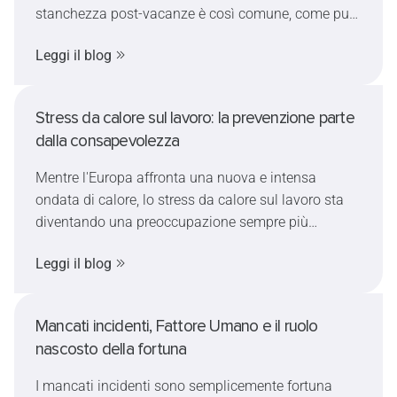
stanchezza post-vacanze è così comune, come può
influire sulla sicurezza sul lavoro e quali strategie
Leggi il blog
pratiche possono rendere il rientro più semplice e
sicuro.
Stress da calore sul lavoro: la prevenzione parte
dalla consapevolezza
Mentre l'Europa affronta una nuova e intensa
ondata di calore, lo stress da calore sul lavoro sta
diventando una preoccupazione sempre più
importante per aziende e lavoratori. Questo articolo
Leggi il blog
spiega i sintomi e l'evoluzione dei disturbi legati al
caldo, analizza come le temperature estreme
possano influenzare la capacità decisionale e la
Mancati incidenti, Fattore Umano e il ruolo
sicurezza e propone alcune misure pratiche per
nascosto della fortuna
ridurre i rischi sul luogo di lavoro.
I mancati incidenti sono semplicemente fortuna