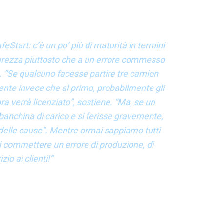
na comprensione della “causa” piuttosto che una
eStart: c’è un po’ più di maturità in termini
sicurezza piuttosto che a un errore commesso
à. “Se qualcuno facesse partire tre camion
liente invece che al primo, probabilmente gli
a verrà licenziato”, sostiene. “Ma, se un
 banchina di carico e si ferisse gravemente,
isi delle cause”. Mentre ormai sappiamo tutti
i commettere un errore di produzione, di
zio ai clienti!”
ra pratiche di sicurezza ed eccellenza nelle