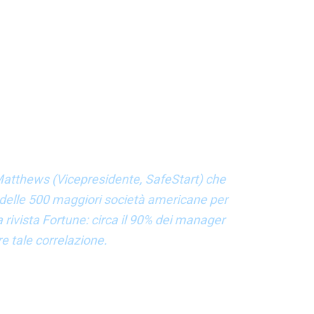
oni aziendali le opinioni degli interpellati sono state
ente sbagliato nella tua azienda”, è stata la
 Bahrain Petroleum Company).
corda con lui affermando che “la correlazione è
Matthews (Vicepresidente, SafeStart) che
 delle 500 maggiori società americane per
a rivista Fortune: circa il 90% dei manager
e tale correlazione.