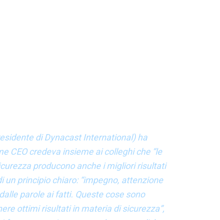
HSE – Metalli e Minerali, Hindalco Industries Ltd)
ili sul tema della sicurezza emerge che il rapporto di
i attivano subito attività di consulenza e
 che non ne acquisiranno piena padronanza.
lità, Peter Batrowny (Presidente e CEO, PB Global
 valore dell’integrazione delle pratiche di sicurezza
ause degli incidenti alcune organizzazioni fanno
oblemi di produzione e qualità, mentre le aziende con le
residente di Dynacast International) ha
e CEO credeva insieme ai colleghi che “le
curezza producono anche i migliori risultati
 di un principio chiaro: “impegno, attenzione
dalle parole ai fatti. Queste cose sono
re ottimi risultati in materia di sicurezza”,