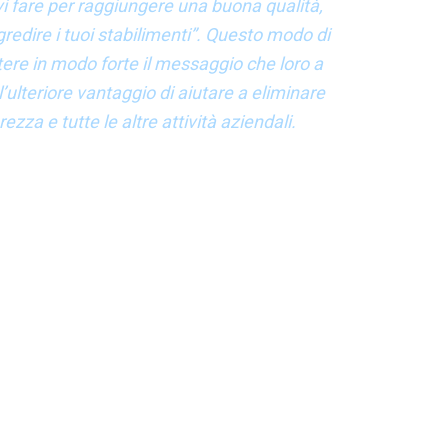
i fare per raggiungere una buona qualità,
ogredire i tuoi stabilimenti”. Questo modo di
tere in modo forte il messaggio che loro a
ulteriore vantaggio di aiutare a eliminare
rezza e tutte le altre attività aziendali.
egna sbagliata, hanno alla base le stesse cause che
Li possiamo attribuire alla fretta, alla frustrazione,
nazione di questi stati fisici o emotivi?
ione che quelli che provocano gli infortuni hanno alla
i per la Difesa, Tata Motors) aggiunge che nella sua
isi delle cause dell’errore umano” che, sebbene
 viene esteso a tutte le attività e a tutti gli errori