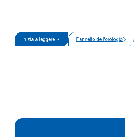
Inizia a leggere
Pannello dell'orologio
Contenuto
Link testuale