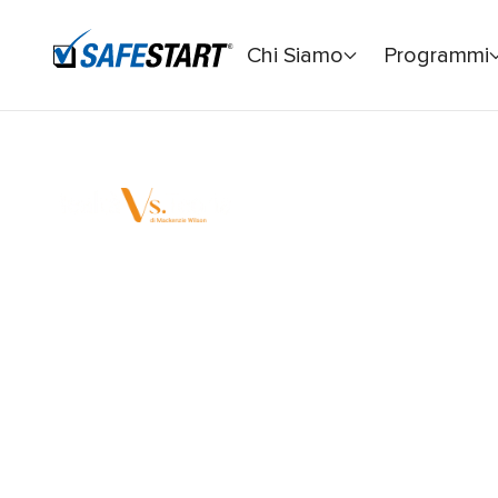
Chi Siamo
Programmi
Home
Il migliore contro il peggiore
#6